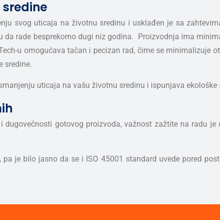
e sredine
ju svog uticaja na životnu sredinu i usklađen je sa zahtevi
ogu da rade besprekorno dugi niz godina. Proizvodnja ima minima
os-Tech-u omogućava tačan i pecizan rad, čime se minimalizuje o
e sredine.
manjenju uticaja na vašu životnu sredinu i ispunjava ekološke
nih
 i dugovečnosti gotovog proizvoda, važnost zažtite na radu j
a je bilo jasno da se i ISO 45001 standard uvede pored posto