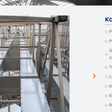
Ka
P
P
G
z
T
L
M
K
R