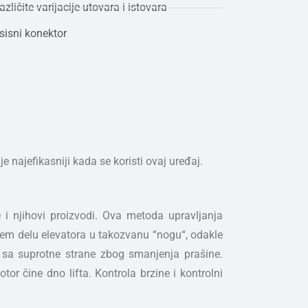
azličite varijacije utovara i istovara
sisni konektor
 najefikasniji kada se koristi ovaj uređaj.
e i njihovi proizvodi. Ova metoda upravljanja
jem delu elevatora u takozvanu “nogu“, odakle
je sa suprotne strane zbog smanjenja prašine.
or čine dno lifta. Kontrola brzine i kontrolni