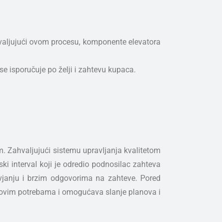
Zahvaljujući ovom procesu, komponente elevatora
e isporučuje po želji i zahtevu kupaca.
m. Zahvaljujući sistemu upravljanja kvalitetom
ski interval koji je odredio podnosilac zahteva
avjanju i brzim odgovorima na zahteve. Pored
jihovim potrebama i omogućava slanje planova i