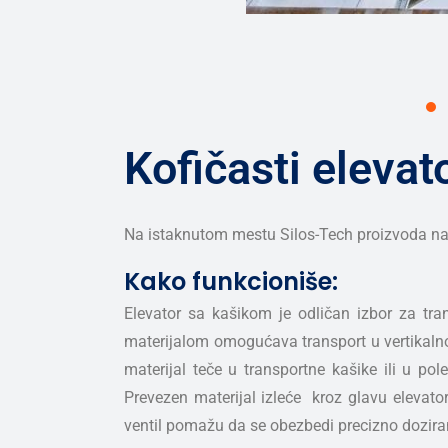
Kofičasti elevat
Na istaknutom mestu Silos-Tech proizvoda nalaz
Kako funkcioniše:
Elevator sa kašikom je odličan izbor za tran
materijalom omogućava transport u vertikalno
materijal teče u transportne kašike ili u po
Prevezen materijal izleće kroz glavu elevator
ventil pomažu da se obezbedi precizno doziranj