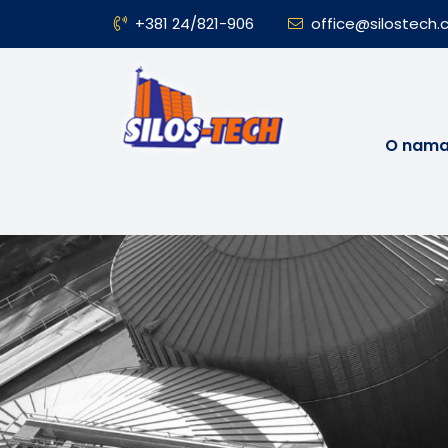
+381 24/821-906
office@silostech
O nam
Prati nas na društvenim mrežama