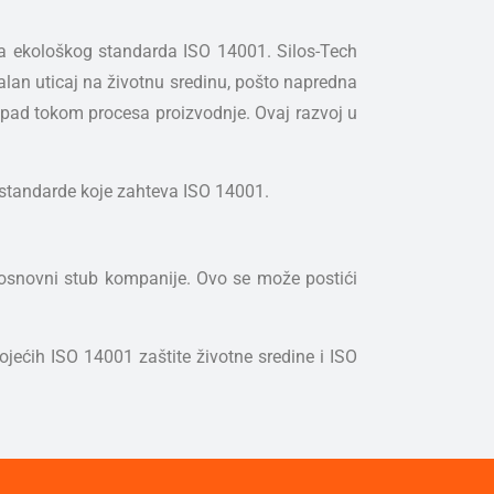
ma ekološkog standarda ISO 14001. Silos-Tech
lan uticaj na životnu sredinu, pošto napredna
tpad tokom procesa proizvodnje. Ovaj razvoj u
 standarde koje zahteva ISO 14001.
e osnovni stub kompanije. Ovo se može postići
jećih ISO 14001 zaštite životne sredine i ISO