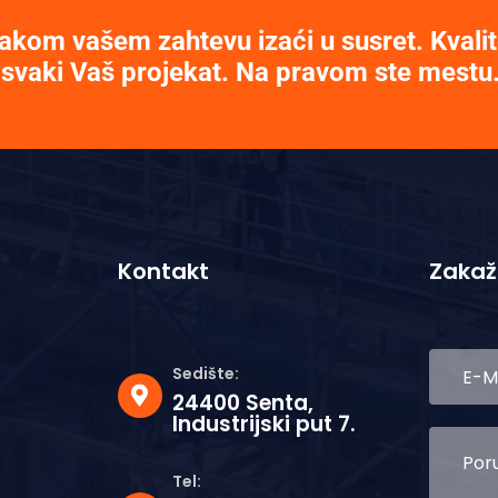
akom vašem zahtevu izaći u susret. Kvalit
 svaki Vaš projekat. Na pravom ste mestu
Kontakt
Zakaž
Sedište:
24400 Senta,
Industrijski put 7.
Tel: