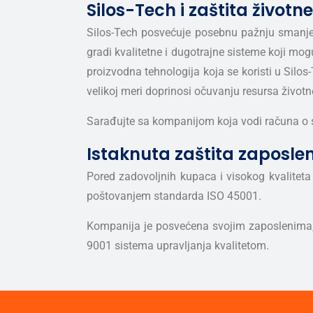
Silos-Tech i zaštita životn
Silos-Tech posvećuje posebnu pažnju smanjen
gradi kvalitetne i dugotrajne sisteme koji m
proizvodna tehnologija koja se koristi u Sil
velikoj meri doprinosi očuvanju resursa životn
Sarađujte sa kompanijom koja vodi računa o s
Istaknuta zaštita zaposle
Pored zadovoljnih kupaca i visokog kvaliteta
poštovanjem standarda ISO 45001.
Kompanija je posvećena svojim zaposlenima, p
9001 sistema upravljanja kvalitetom.