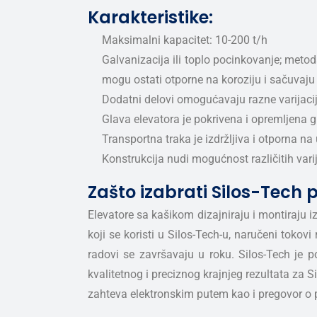
Karakteristike:
Maksimalni kapacitet: 10-200 t/h
Galvanizacija ili toplo pocinkovanje; metod
mogu ostati otporne na koroziju i sačuvaju
Dodatni delovi omogućavaju razne varijacij
Glava elevatora je pokrivena i opremljena
Transportna traka je izdržljiva i otporna na 
Konstrukcija nudi mogućnost različitih varij
Zašto izabrati Silos-Tech 
Elevatore sa kašikom dizajniraju i montiraju 
koji se koristi u Silos-Tech-u, naručeni tokov
radovi se završavaju u roku. Silos-Tech je 
kvalitetnog i preciznog krajnjeg rezultata za
zahteva elektronskim putem kao i pregovor o 