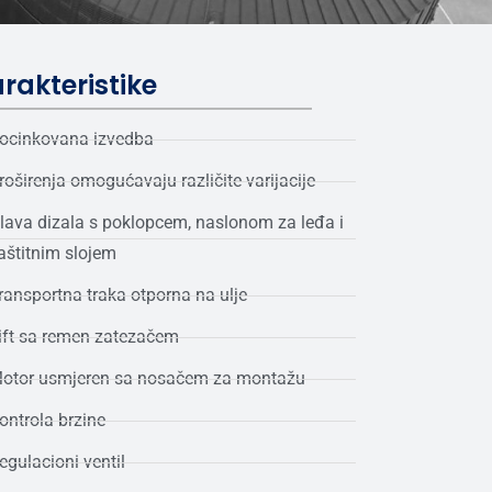
rakteristike
ocinkovana izvedba
roširenja omogućavaju različite varijacije
lava dizala s poklopcem, naslonom za leđa i
aštitnim slojem
ransportna traka otporna na ulje
ift sa remen zatezačem
otor usmjeren sa nosačem za montažu
ontrola brzine
egulacioni ventil