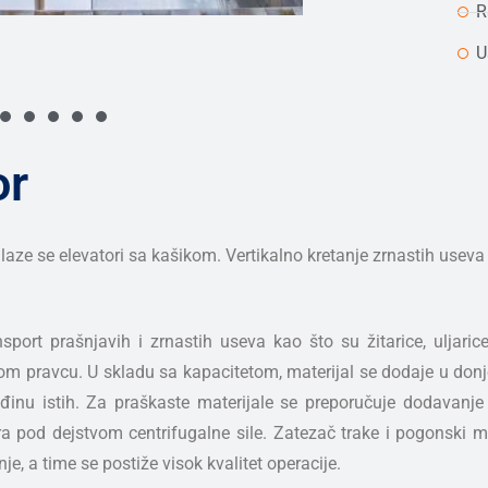
R
U
or
e se elevatori sa kašikom. Vertikalno kretanje zrnastih useva je
sport prašnjavih i zrnastih useva kao što su žitarice, uljaric
m pravcu. U skladu sa kapacitetom, materijal se dodaje u don
leđinu istih. Za praškaste materijale se preporučuje dodavan
a pod dejstvom centrifugalne sile. Zatezač trake i pogonski mot
e, a time se postiže visok kvalitet operacije.