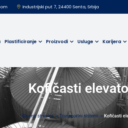
.com
Industrijski put 7, 24400 Senta, Srbija
a
Plastificiranje
Proizvodi
Usluge
Karijera
Kofičasti elevato
Glavna stranica ->
Transportni sistemi ->
Kofičasti el