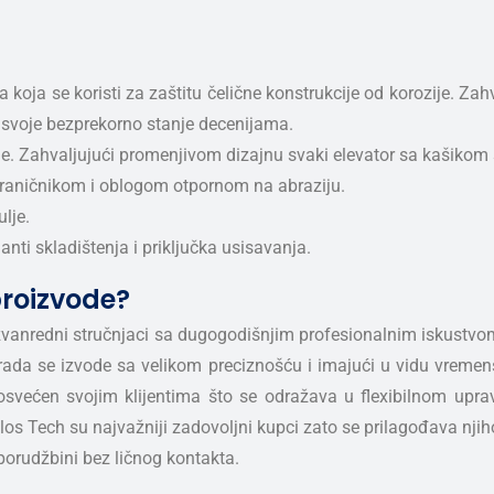
a koja se koristi za zaštitu čelične konstrukcije od korozije. 
 svoje bezprekorno stanje decenijama.
e. Zahvaljujući promenjivom dizajnu svaki elevator sa kašikom s
 graničnikom i oblogom otpornom na abraziju.
ulje.
anti skladištenja i priključka usisavanja.
proizvode?
izvanredni stručnjaci sa dugogodišnjim profesionalnim iskustvo
i rada se izvode sa velikom preciznošću i imajući u vidu vremen
posvećen svojim klijentima što se odražava u flexibilnom upr
 Silos Tech su najvažniji zadovoljni kupci zato se prilagođava n
porudžbini bez ličnog kontakta.