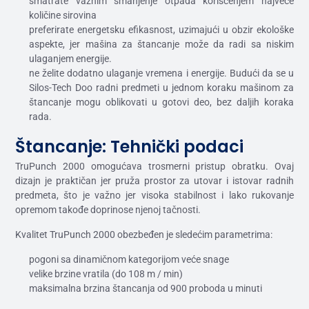
smatrate važnim smanjenje otpada korišćenjem najveće
količine sirovina
preferirate energetsku efikasnost, uzimajući u obzir ekološke
aspekte, jer mašina za štancanje može da radi sa niskim
ulaganjem energije.
ne želite dodatno ulaganje vremena i energije. Budući da se u
Silos-Tech Doo radni predmeti u jednom koraku mašinom za
štancanje mogu oblikovati u gotovi deo, bez daljih koraka
rada.
Štancanje: Tehnički podaci
TruPunch 2000 omogućava trosmerni pristup obratku. Ovaj
dizajn je praktičan jer pruža prostor za utovar i istovar radnih
predmeta, što je važno jer visoka stabilnost i lako rukovanje
opremom takođe doprinose njenoj tačnosti.
Kvalitet TruPunch 2000 obezbeđen je sledećim parametrima:
pogoni sa dinamičnom kategorijom veće snage
velike brzine vratila (do 108 m / min)
maksimalna brzina štancanja od 900 proboda u minuti