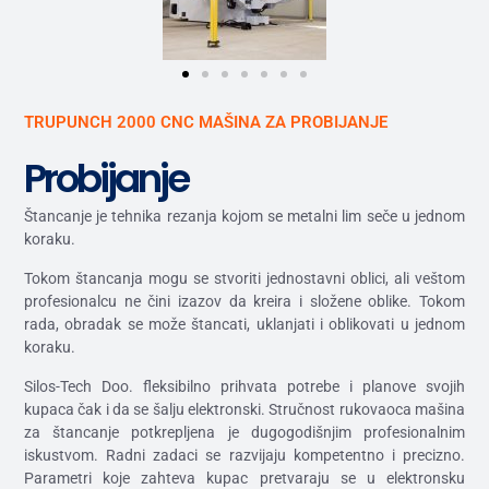
TRUPUNCH 2000 CNC MAŠINA ZA PROBIJANJE
Probijanje
Štancanje je tehnika rezanja kojom se metalni lim seče u jednom
koraku.
Tokom štancanja mogu se stvoriti jednostavni oblici, ali veštom
profesionalcu ne čini izazov da kreira i složene oblike. Tokom
rada, obradak se može štancati, uklanjati i oblikovati u jednom
koraku.
Silos-Tech Doo. fleksibilno prihvata potrebe i planove svojih
kupaca čak i da se šalju elektronski. Stručnost rukovaoca mašina
za štancanje potkrepljena je dugogodišnjim profesionalnim
iskustvom. Radni zadaci se razvijaju kompetentno i precizno.
Parametri koje zahteva kupac pretvaraju se u elektronsku