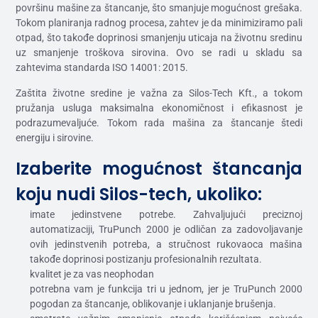
površinu mašine za štancanje, što smanjuje mogućnost grešaka.
Tokom planiranja radnog procesa, zahtev je da minimiziramo pali
otpad, što takođe doprinosi smanjenju uticaja na životnu sredinu
uz smanjenje troškova sirovina. Ovo se radi u skladu sa
zahtevima standarda ISO 14001: 2015.
Zaštita životne sredine je važna za Silos-Tech Kft., a tokom
pružanja usluga maksimalna ekonomičnost i efikasnost je
podrazumevaljuće. Tokom rada mašina za štancanje štedi
energiju i sirovine.
Izaberite mogućnost štancanja
koju nudi Silos-tech, ukoliko:
imate jedinstvene potrebe. Zahvaljujući preciznoj
automatizaciji, TruPunch 2000 je odličan za zadovoljavanje
ovih jedinstvenih potreba, a stručnost rukovaoca mašina
takođe doprinosi postizanju profesionalnih rezultata.
kvalitet je za vas neophodan
potrebna vam je funkcija tri u jednom, jer je TruPunch 2000
pogodan za štancanje, oblikovanje i uklanjanje brušenja.