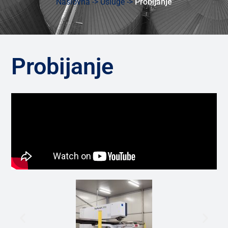
Naslovna
->
Usluge ->
Probijanje
Probijanje