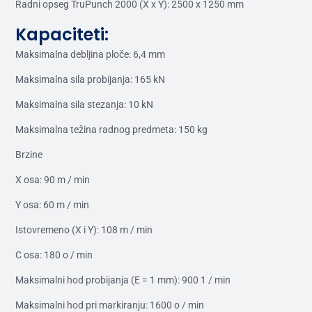
Radni opseg TruPunch 2000 (X x Y): 2500 x 1250 mm
Kapaciteti:
Maksimalna debljina ploče: 6,4 mm
Maksimalna sila probijanja: 165 kN
Maksimalna sila stezanja: 10 kN
Maksimalna težina radnog predmeta: 150 kg
Brzine
X osa: 90 m / min
Y osa: 60 m / min
Istovremeno (X i Y): 108 m / min
C osa: 180 o / min
Maksimalni hod probijanja (E = 1 mm): 900 1 / min
Maksimalni hod pri markiranju: 1600 o / min