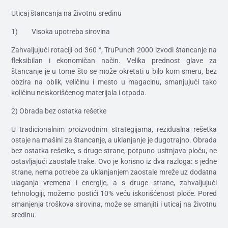
Uticaj štancanja na životnu sredinu
1) Visoka upotreba sirovina
Zahvaljujući rotaciji od 360 °, TruPunch 2000 izvodi štancanje na
fleksibilan i ekonomičan način. Velika prednost glave za
štancanje je u tome što se može okretati u bilo kom smeru, bez
obzira na oblik, veličinu i mesto u magacinu, smanjujući tako
količinu neiskorišćenog materijala i otpada.
2) Obrada bez ostatka rešetke
U tradicionalnim proizvodnim strategijama, rezidualna rešetka
ostaje na mašini za štancanje, a uklanjanje je dugotrajno. Obrada
bez ostatka rešetke, s druge strane, potpuno usitnjava ploču, ne
ostavljajući zaostale trake. Ovo je korisno iz dva razloga: s jedne
strane, nema potrebe za uklanjanjem zaostale mreže uz dodatna
ulaganja vremena i energije, a s druge strane, zahvaljujući
tehnologiji, možemo postići 10% veću iskorišćenost ploče. Pored
smanjenja troškova sirovina, može se smanjiti i uticaj na životnu
sredinu.