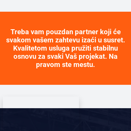
Treba vam pouzdan partner koji će
svakom vašem zahtevu izaći u susret.
Kvalitetom usluga pružiti stabilnu
osnovu za svaki Vaš projekat. Na
pravom ste mestu.