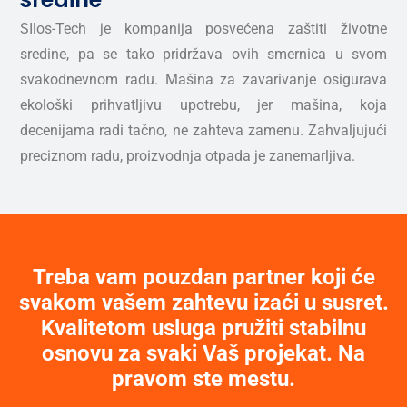
SIlos-Tech je kompanija posvećena zaštiti životne
sredine, pa se tako pridržava ovih smernica u svom
svakodnevnom radu. Mašina za zavarivanje osigurava
ekološki prihvatljivu upotrebu, jer mašina, koja
decenijama radi tačno, ne zahteva zamenu. Zahvaljujući
preciznom radu, proizvodnja otpada je zanemarljiva.
Treba vam pouzdan partner koji će
svakom vašem zahtevu izaći u susret.
Kvalitetom usluga pružiti stabilnu
osnovu za svaki Vaš projekat. Na
pravom ste mestu.