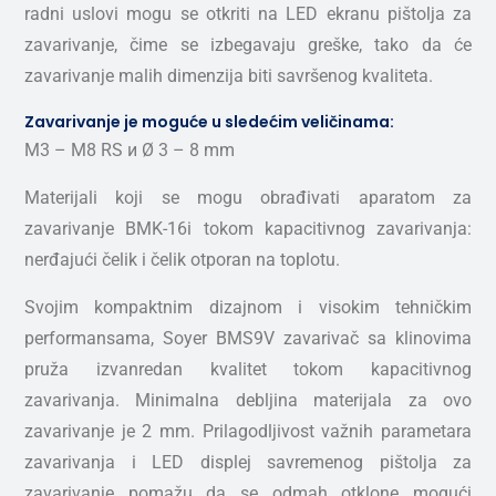
radni uslovi mogu se otkriti na LED ekranu pištolja za
zavarivanje, čime se izbegavaju greške, tako da će
zavarivanje malih dimenzija biti savršenog kvaliteta.
Zavarivanje je moguće u sledećim veličinama:
М3 – М8 RS и Ø 3 – 8 mm
Materijali koji se mogu obrađivati aparatom za
zavarivanje BMK-16i tokom kapacitivnog zavarivanja:
nerđajući čelik i čelik otporan na toplotu.
Svojim kompaktnim dizajnom i visokim tehničkim
performansama, Soyer BMS9V zavarivač sa klinovima
pruža izvanredan kvalitet tokom kapacitivnog
zavarivanja. Minimalna debljina materijala za ovo
zavarivanje je 2 mm. Prilagodljivost važnih parametara
zavarivanja i LED displej savremenog pištolja za
zavarivanje pomažu da se odmah otklone mogući