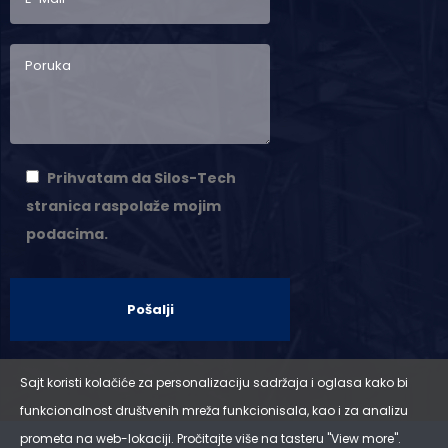
Prihvatam da Silos-Tech
stranica raspolaže mojim
podacima.
Alternative:
Sajt koristi kolačiće za personalizaciju sadržaja i oglasa kako bi
funkcionalnost društvenih mreža funkcionisala, kao i za analizu
prometa na web-lokaciji. Pročitajte više na tasteru "View more".