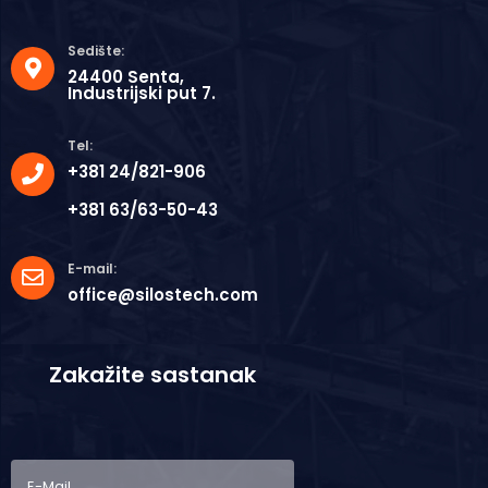
Sedište:
24400 Senta,
Industrijski put 7.
Tel:
+381 24/821-906
+381 63/63-50-43
E-mail:
office@silostech.com
Zakažite sastanak