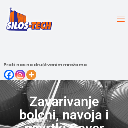
Prati nas na društvenim mrežama
Zavarivanje
bolcni, navoja i