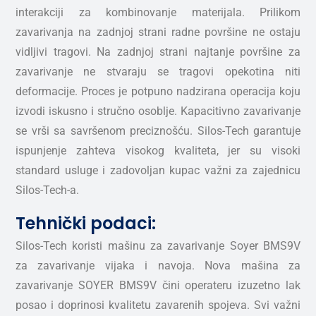
interakciji za kombinovanje materijala. Prilikom
zavarivanja na zadnjoj strani radne površine ne ostaju
vidljivi tragovi. Na zadnjoj strani najtanje površine za
zavarivanje ne stvaraju se tragovi opekotina niti
deformacije. Proces je potpuno nadzirana operacija koju
izvodi iskusno i stručno osoblje. Kapacitivno zavarivanje
se vrši sa savršenom preciznošću. Silos-Tech garantuje
ispunjenje zahteva visokog kvaliteta, jer su visoki
standard usluge i zadovoljan kupac važni za zajednicu
Silos-Tech-a.
Tehnički podaci:
Silos-Tech koristi mašinu za zavarivanje Soyer BMS9V
za zavarivanje vijaka i navoja. Nova mašina za
zavarivanje SOYER BMS9V čini operateru izuzetno lak
posao i doprinosi kvalitetu zavarenih spojeva. Svi važni