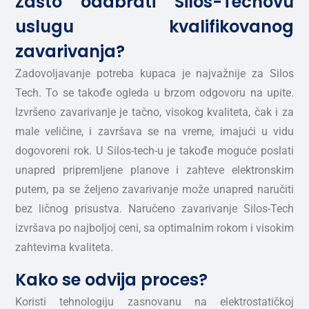
Zašto odabrati Silos-Techovu
uslugu kvalifikovanog
zavarivanja?
Zadovoljavanje potreba kupaca je najvažnije za Silos
Tech. To se takođe ogleda u brzom odgovoru na upite.
Izvršeno zavarivanje je tačno, visokog kvaliteta, čak i za
male veličine, i završava se na vreme, imajući u vidu
dogovoreni rok. U Silos-tech-u je takođe moguće poslati
unapred pripremljene planove i zahteve elektronskim
putem, pa se željeno zavarivanje može unapred naručiti
bez ličnog prisustva. Naručeno zavarivanje Silos-Tech
izvršava po najboljoj ceni, sa optimalnim rokom i visokim
zahtevima kvaliteta.
Kako se odvija proces?
Koristi tehnologiju zasnovanu na elektrostatičkoj