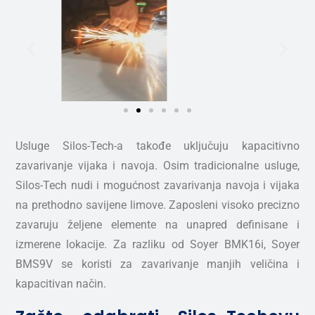
Usluge Silos-Tech-a takođe uključuju kapacitivno
zavarivanje vijaka i navoja. Osim tradicionalne usluge,
Silos-Tech nudi i mogućnost zavarivanja navoja i vijaka
na prethodno savijene limove. Zaposleni visoko precizno
zavaruju željene elemente na unapred definisane i
izmerene lokacije. Za razliku od Soyer BMK16i, Soyer
BMS9V se koristi za zavarivanje manjih veličina i
kapacitivan način.