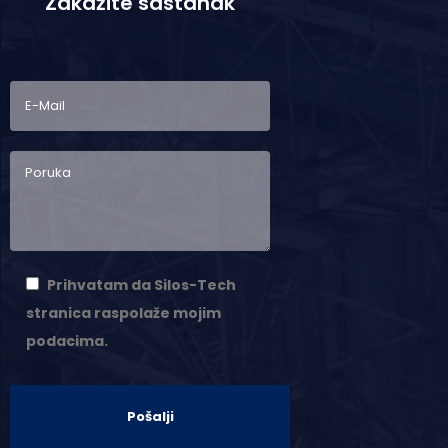
Zakažite sastanak
Prihvatam da Silos-Tech
stranica raspolaže mojim
podacima.