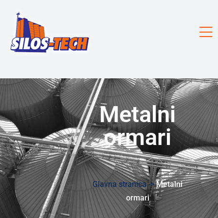
Metalni
Prati nas na društvenim mrežama
ormari
Glavna stranica ->
Metalni
ormari