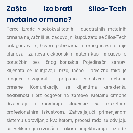
Zašto izabrati Silos-Tech
metalne ormane?
Pored izrade visokokvalitetnih i dugotrajnih metalnih
ormana najvažniji su zadovoljni kupci, zato se Silos-Tech
prilagođava njihovim potrebama i omogućava slanje
planova i zahteva elektronskim putem kao i pregovor o
porudžbini bez ličnog kontakta. Pojedinačni zahtevi
klijenata se isunjavaju brzo, tačno i precizno tako je
moguće dizajnirati i potpuno jedinstvene metalne
ormane. Komunikaciju sa klijentima karakterišu
flexibilnost i brz odgovor na zahteve. Metalne ormane
dizajniraju i montiraju stručnjaci sa izuzetnim
profesionalnim iskustvom. Zahvaljajući primenjenom
sistemu upravljanja kvalitetom, procesi rada se odvijaju
sa velikom preciznošću. Tokom projektovanja i izrade,