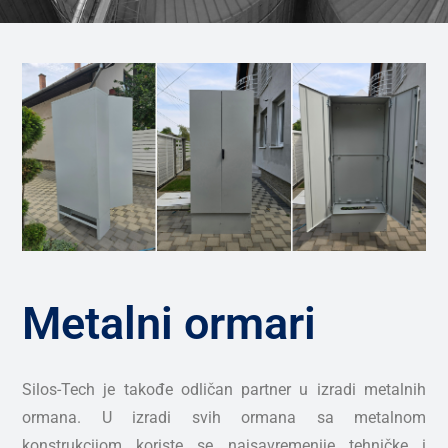
Metalni ormari
Silos-Tech je takođe odličan partner u izradi metalnih
ormana. U izradi svih ormana sa metalnom
konstrukcijom koriste se najsavremenije tehničke i