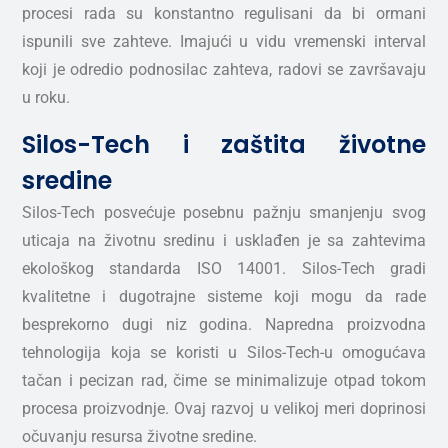
procesi rada su konstantno regulisani da bi ormani
ispunili sve zahteve. Imajući u vidu vremenski interval
koji je odredio podnosilac zahteva, radovi se završavaju
u roku.
Silos-Tech i zaštita životne
sredine
Silos-Tech posvećuje posebnu pažnju smanjenju svog
uticaja na životnu sredinu i usklađen je sa zahtevima
ekološkog standarda ISO 14001. Silos-Tech gradi
kvalitetne i dugotrajne sisteme koji mogu da rade
besprekorno dugi niz godina. Napredna proizvodna
tehnologija koja se koristi u Silos-Tech-u omogućava
tačan i pecizan rad, čime se minimalizuje otpad tokom
procesa proizvodnje. Ovaj razvoj u velikoj meri doprinosi
očuvanju resursa životne sredine.