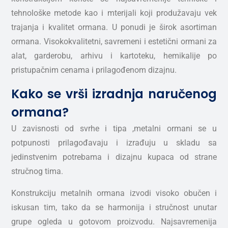
tehnološke metode kao i mterijali koji produžavaju vek
trajanja i kvalitet ormana. U ponudi je širok asortiman
ormana. Visokokvalitetni, savremeni i estetični ormani za
alat, garderobu, arhivu i kartoteku, hemikalije po
pristupačnim cenama i prilagođenom dizajnu.
Kako se vrši izradnja naručenog
ormana?
U zavisnosti od svrhe i tipa ,metalni ormani se u
potpunosti prilagođavaju i izrađuju u skladu sa
jedinstvenim potrebama i dizajnu kupaca od strane
stručnog tima.
Konstrukciju metalnih ormana izvodi visoko obučen i
iskusan tim, tako da se harmonija i stručnost unutar
grupe ogleda u gotovom proizvodu. Najsavremenija